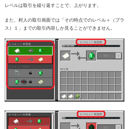
レベルは取引を繰り返すことで、上がります。
また、村人の取引画面では「その時点でのレベル＋（プラ
ス）１」までの取引内容しか見ることができません。