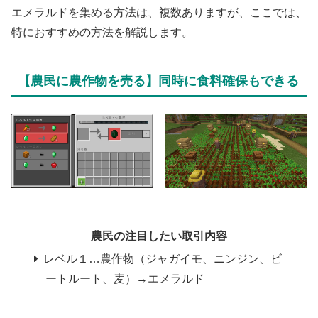
エメラルドを集める方法は、複数ありますが、ここでは、
特におすすめの方法を解説します。
【農民に農作物を売る】同時に食料確保もできる
農民の注目したい取引内容
レベル１…農作物（ジャガイモ、ニンジン、ビ
ートルート、麦）→エメラルド