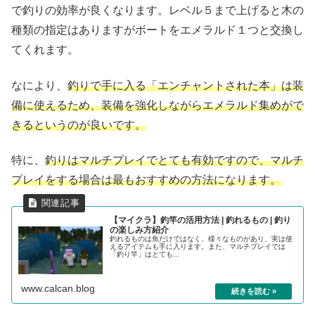
で釣りの効率が良くなります。レベル５まで上げると木の
種類の指定はありますがボートをエメラルド１つと交換し
てくれます。
なにより、
釣りで手に入る「エンチャントされた本」は装
備に使えるため、装備を強化しながらエメラルド集めがで
きるというのが良いです。
特に、
釣りはマルチプレイでとても有効ですので、マルチ
プレイをする場合は最もおすすめの方法になります。
【マイクラ】釣竿の活用方法 | 釣れるもの | 釣り
の楽しみ方紹介
釣れるものは魚だけではなく、様々なものがあり、実は使
えるアイテムも手に入ります。また、マルチプレイでは
「釣り竿」はとても...
www.calcan.blog