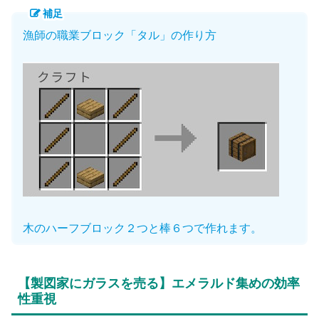
補足
漁師の職業ブロック「タル」の作り方
木のハーフブロック２つと棒６つで作れます。
【製図家にガラスを売る】エメラルド集めの効率
性重視