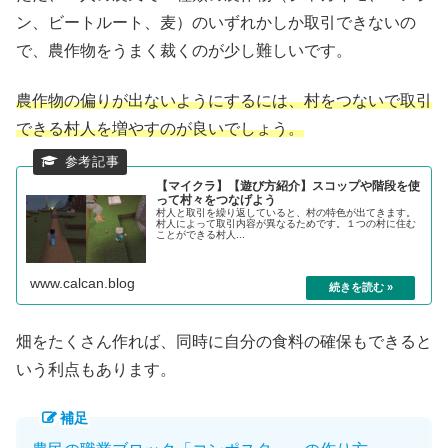
ン、ビートルート、麦）のいずれかしか取引できないの
で、農作物をうまく裁くのが少し難しいです。
農作物の偏りが出ないようにするには、村をつないで取引
できる村人を増やすのが良いでしょう。
【マイクラ】【遊び方紹介】スコップや階段を使
って村々をつなげよう
村人と取引を繰り返していると、村の特色が出てきます。
村人によって取引内容が異なるためです。１つの村に住む
ことができる村人...
www.calcan.blog
畑をたくさん作れば、同時に自分の食料の確保もできると
いう利点もあります。
補足