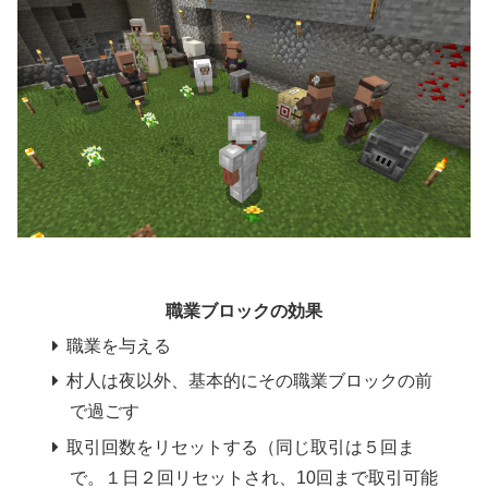
職業ブロックの効果
職業を与える
村人は夜以外、基本的にその職業ブロックの前
で過ごす
取引回数をリセットする（同じ取引は５回ま
で。１日２回リセットされ、10回まで取引可能