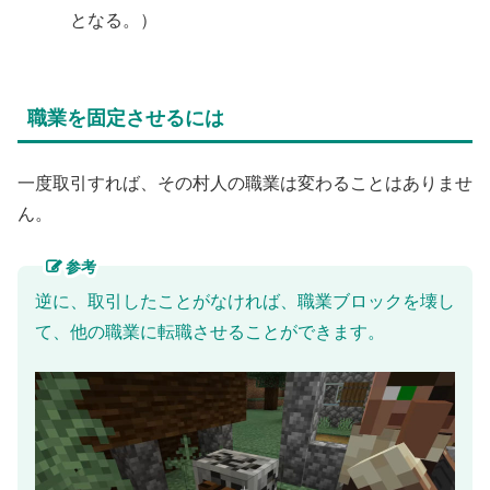
となる。）
職業を固定させるには
一度取引すれば、その村人の職業は変わることはありませ
ん。
参考
逆に、取引したことがなければ、職業ブロックを壊し
て、他の職業に転職させることができます。