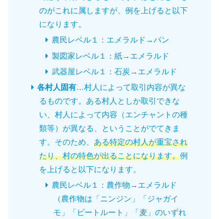
のがこれに属しますが、例を上げると以下
になります。
農民レベル１：エメラルド→パン
製図家レベル１：紙→エメラルド
武器屋レベル１：石炭→エメラルド
各村人固有
…村人によって取引内容が異な
るものです。ある村人としか取引できな
い、村人によって内容（エンチャントの種
類等）が異なる、ということがでてきま
す。そのため、
ある特定の村人が重宝され
たり、村の特色が出ることになります。
例
を上げると以下になります。
農民レベル１：農作物→エメラルド
（農作物は「ニンジン」「ジャガイ
モ」「ビートルート」「麦」のいずれ