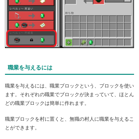
職業を与えるには
職業を与えるには、職業ブロックという、ブロックを使い
ます。それぞれの職業でブロックが決まっていて、ほとん
どの職業ブロックは簡単に作れます。
職業ブロックを村に置くと、無職の村人に職業を与えるこ
とができます。