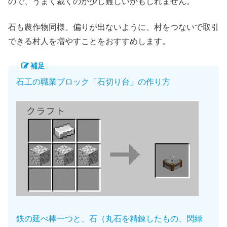
ので、うまく裁くのが少し難しいかもしれません。
石も農作物同様、偏りが出ないように、村をつないで取引
できる村人を増やすことをおすすめします。
補足
石工の職業ブロック「石切り台」の作り方
鉄の延べ棒一つと、石（丸石を精錬したもの、閃緑