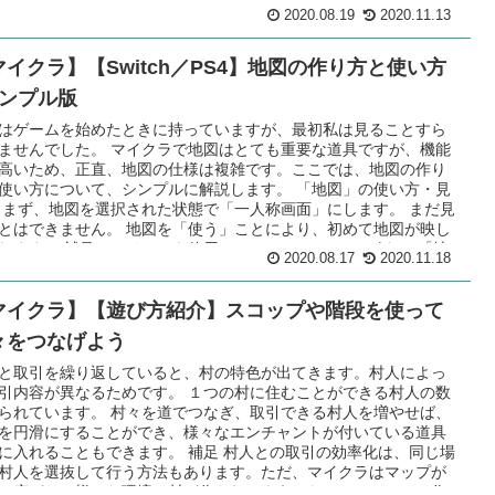
して、初期スポーン地点を村にしてしまうのも手です。 何度か世
2020.08.19
2020.11.13
生成すると、最初から村が目の前にある世界にスポーンします。
もやり直すのが手間と思われる方は、必ず村の近くから始まる方
マイクラ】【Switch／PS4】地図の作り方と使い方
ありますので、こちらを参照してください。 初期スポーン地点の
、ゲームに慣れながら村を発展させたら、次の村を探しに行きま
シンプル版
う。 ②座標を表示する 初心者でよくあるのが、どこにいるか分か
くなることです。地図を持った状態でゲームは始まりますが...
はゲームを始めたときに持っていますが、最初私は見ることすら
ませんでした。 マイクラで地図はとても重要な道具ですが、機能
高いため、正直、地図の仕様は複雑です。ここでは、地図の作り
使い方について、シンプルに解説します。 「地図」の使い方・見
 まず、地図を選択された状態で「一人称画面」にします。 まだ見
とはできません。 地図を「使う」ことにより、初めて地図が映し
れます。 補足 アイテムを使用 Switch・PS…ZL(L2)ボタン 「地
2020.08.17
2020.11.18
の作り方 地図には種類があります。 ここではシンプルに「1024
×1024マス（ゲームを始めたときに持っている地図と同じ縮尺）
マイクラ】【遊び方紹介】スコップや階段を使って
在地が表示された地図」の一番簡単な作り方のみを紹介します。
の縮尺については好みがあると思いますが、私はこの縮尺が一番
々をつなげよう
入っています（記事を読んでもらえれば他の縮尺で作成する方法
かります）。 今から作る地図は 木材４つサトウキビ（紙）６つ鉄
と取引を繰り返していると、村の特色が出てきます。村人によっ
レッドストーン１つ で作れます。 地図の範...
引内容が異なるためです。 １つの村に住むことができる村人の数
られています。 村々を道でつなぎ、取引できる村人を増やせば、
を円滑にすることができ、様々なエンチャントが付いている道具
に入れることもできます。 補足 村人との取引の効率化は、同じ場
村人を選抜して行う方法もあります。ただ、マイクラはマップが
に広がり、様々な環境に村が作られるようになっているので、作