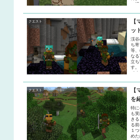
の場
程度
探す
【
まし
クエスト
す。
ッ
与え
す。
渓谷
つで
ち寄
等、
なる
立ち
す。
です
入り
くま
【
の断
クエスト
いま
を
モン
きる
特に
のあ
も実
ム ..
きる
る前
１つ
めた