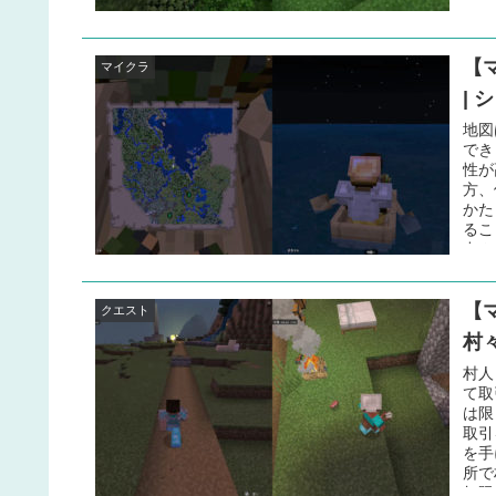
り直
界を
何度
【
法が
マイクラ
村で
| 
しょ
らな
地図
でき
性が
方、
かた
るこ
出さ
図」
マス
【
の現
クエスト
地図
村
気に
も分
村人
４つ
て取
は限
取引
を手
所で
無限