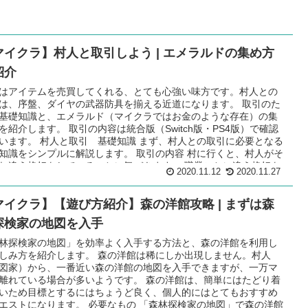
マイクラ】村人と取引しよう | エメラルドの集め方
紹介
はアイテムを売買してくれる、とても心強い味方です。村人との
は、序盤、ダイヤの武器防具を揃える近道になります。 取引のた
基礎知識と、エメラルド（マイクラではお金のような存在）の集
を紹介します。 取引の内容は統合版（Switch版・PS4版）で確認
います。 村人と取引 基礎知識 まず、村人との取引に必要となる
知識をシンプルに解説します。 取引の内容 村に行くと、村人がそ
れ違う格好をしていることに気づきます。 職業ごとに違う格好を
2020.11.12
2020.11.27
いるためです。さらに、例えば同じ武器屋でもダイヤの剣のエン
ントが違ったり、「森林探検家の地図」を持っている製図家がい
マイクラ】【遊び方紹介】森の洋館攻略 | まずは森
、持ってない製図家がいたりなど、取引内容は村人によっても異
ます。 補足 村人と取引できる内容は、大きく二つに分類できま
探検家の地図を入手
 村人と取引できる内容 ２種類 全村人共通…全ての村人が職業に
ことで必ず取引できるものです。ほとんどのものがこれに属しま
林探検家の地図」を効率よく入手する方法と、森の洋館を利用し
、例を上げると以下になります。農民レベル１：エメラルド→パ
しみ方を紹介します。 森の洋館は稀にしか出現しません。村人
図家レベル１：紙→エメラルド武器屋レ...
図家）から、一番近い森の洋館の地図を入手できますが、一万マ
離れている場合が多いようです。 森の洋館は、簡単にはたどり着
いため目標とするにはちょうど良く、個人的にはとてもおすすめ
エストになります。 必要なもの 「森林探検家の地図」で森の洋館