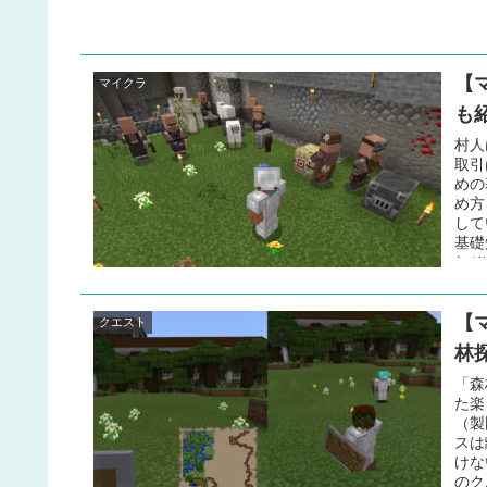
【
マイクラ
も
村人
取引
めの
め方
して
基礎
れぞ
して
チャ
【
れば
クエスト
なり
林
す。
就く
「森
すが
た楽
ン製
（製
スは
けな
のク