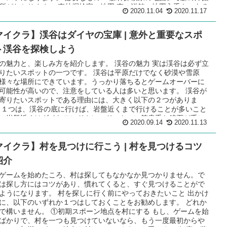
所がわかります。 森林探検家の地図 森の洋館の地図入手も、ある
2020.11.04
2020.11.17
時間がかかります。 以下の手順で入手することになります。 村を
 地図は村人（製図家）から入手するので、まず入手する村を決め
マイクラ】渓谷はダイヤの宝庫 | 意外と重要なスポ
ょう。 その村から１番近い、森の洋館までの地図が手に入りま
 村人を製図家にする 職業ブロックを置くと、無職の村人に職業を
ト渓谷を探検しよう
ることができます。製図家の職業ブロックは「製図台」になりま
 補足 製図家の職業ブロック「製図台」の作り方 紙２つと木材４
の魅力と、楽しみ方を紹介します。 渓谷の魅力 実は渓谷は必ず立
作れます。 ...
りたいスポットの一つです。 渓谷は平原だけでなく砂漠や雪原
様々な場所にできています。うっかり落ちるとゲームオーバーに
可能性が高いので、注意をしている人は多いと思います。 渓谷が
寄りたいスポットである理由には、大きく以下の２つがありま
 １つは、渓谷の底に行けば、岩盤近くまで行けることが多いこと
。岩盤近くはダイヤモンドやレッドストーン等貴重な鉱石が手に
2020.09.14
2020.11.13
ます。洞窟ではそこまで深いものはなかなか無く、掘って岩盤近
で行くには時間がかかります。 もう１つは、一度に広範囲の地下
マイクラ】村を見つけに行こう | 村を見つけるコツ
面を見れることです。どの鉱石も見つかる高さの範囲は決まって
すが、その中でランダム（不規則）に配置されています。ダイヤ
紹介
ドや鉄鉱石等の鉱石を効率的に集めるコツは、短時間で鉱石がで
箇所を沢山見ることです。 これだけ一度に「鉱石ができる可能性
ゲームを始めたころ、村は探してもなかなか見つかりません。で
る個所」を見れるのは渓谷しかありません。 必要な道具・アイテ
は探し方にはコツがあり、慣れてくると、すぐ見つけることがで
.
ようになります。 村を探しに行く前にやっておきたいこと 出かけ
に、以下のいずれか１つはしておくことをお勧めします。 どれか
で構いません。 ①初期スポーン地点を村にする もし、ゲームを始
ばかりで、村を一つも見つけていないなら、もう一度最初からや