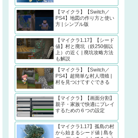
【マイクラ】【Switch／
PS4】地図の作り方と使い
方 | シンプル版
【マイクラ1.17】【シード
値】村と廃坑（鉄250個以
上）の近く | 廃坑攻略方法
も解説
【マイクラ】【Switch／
PS4】超簡単な村人増殖 |
村を見つけてすぐできる
【マイクラ】【画面分割】
親子・家族で快適にプレイ
するための６つの設定
【マイクラ1.17】孤島の村
から始まるシード値 | 島を